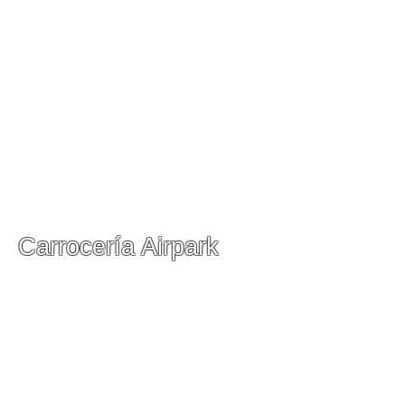
Carrocería Airpark
Nuestro centro de colisión
8011 Cessna Ave
Gaithersburg, MD 20879
Teléfono:
(301) 294-1944
Carrocería y amp; Administrador de