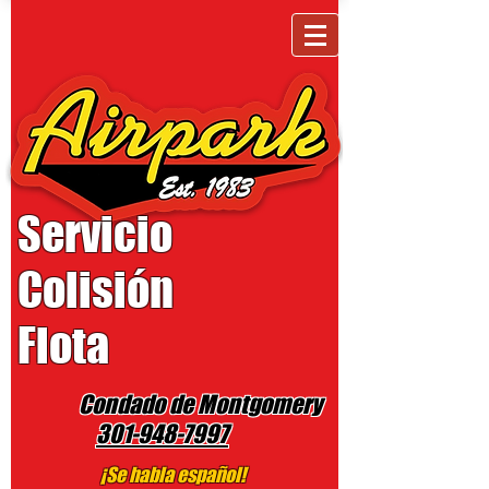
Servicio
Colisión
Flota
Condado de Montgomery
301-948-7997
¡Se habla español!