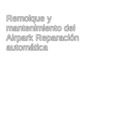
Remolque y
mantenimiento del
Airpark Reparación
automática
Nuestro taller de servicio
automotriz
204 N Frederick Ave
Gaithersburg, MD 20877
Teléfono principal:
(301) 948-7997
Supervisor
Wilson Guerrero
(301) 525-2275
-
Wilson@airparktowing.com
Lunes a viernes 8
:00 am-6:00 pm