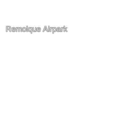
Remolque Airpark
Facilidad de almacenamiento
19200 Woodfield RD
Gaithersburg, MD 20879
Teléfono:
(301) 987-0707
Supervisor
Sheldon
(301) 748-9378
-
Sheldon@airparktowing.com
Lunes a viernes 9:00 am- 5
:00 pm
Sábado 10:00 am-4:00 pm
Domingo Cerrado